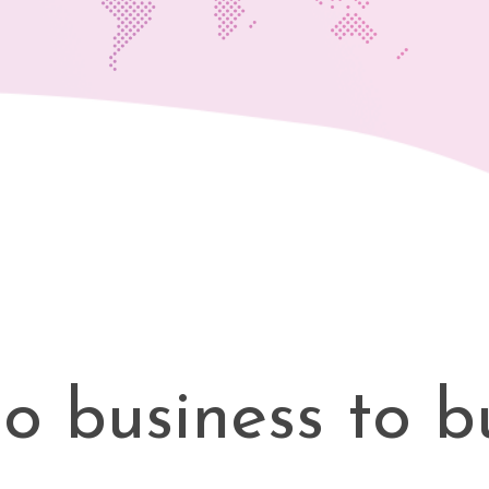
 business to bu
esa para empre
m vender produt
para outras emp