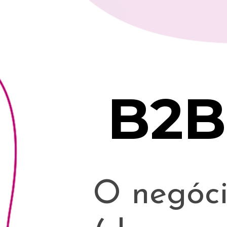
O negócio
(de empr
2B
focado e
serviços 