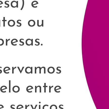
ralmente, obser
esse modelo
restadoras de s