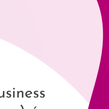
siness 
sa) é 
os ou 
resas. 