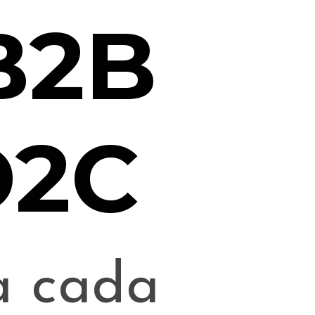
B2B 
D2C
 cada 