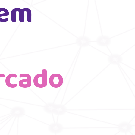
em 
rcado