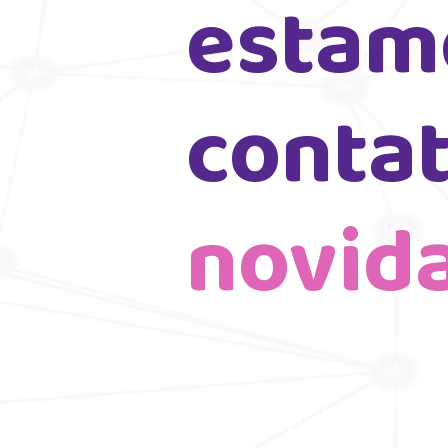
estam
novid