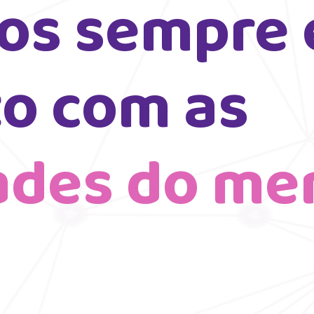
os sempre 
contato com as 
ades do me