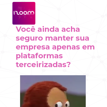
Você ainda acha 
seguro manter sua 
empresa apenas em 
plataformas 
terceirizadas?