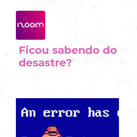
Ficou sabendo do 
desastre?