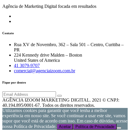
Agência de Marketing Digital focada em resultados
Contato
Rua XV de Novembro, 362 – Sala 501 – Centro, Curitiba –
PR
224 Kennedy drive Malden – Boston
United States of America
41 3079-9707
comercial@agenciaizoom.com.br
Fique por dentro
AGÊNCIA IZOOM MARKETING DIGITAL. 2021 © CNPJ:
40.194.895/0001-67. Todos os direitos reservados.
Utilizamos cookies para garantir que você tenha a melhor
experiência em nosso site. Se você continuar a usar este site, vamos
supor que você está de acordo com isso. Em caso de dúvidas, acesse
nossa Política de Privacidade.
Aceitar
Política de Privacidade