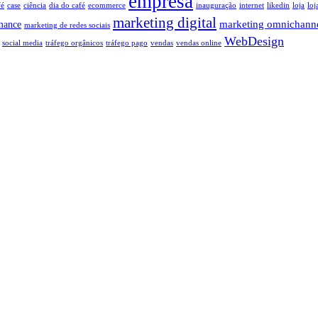
empresa
fé
case
ciência
dia do café
ecommerce
inauguração
internet
likedin
loja
loj
marketing digital
marketing omnichann
mance
marketing de redes sociais
WebDesign
social media
tráfego orgânicos
tráfego pago
vendas
vendas online