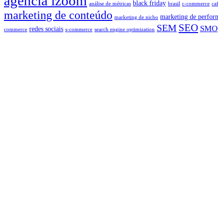
agencia izoom
black friday
análise de métricas
brasil
c-commerce
ca
marketing de conteúdo
marketing de perfor
marketing de nicho
SEO
SEM
SMO
redes sociais
commerce
s-commerce
search engine optimization