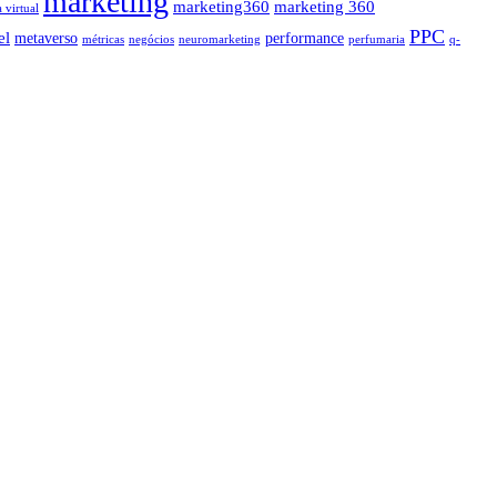
marketing
marketing360
marketing 360
a virtual
PPC
el
metaverso
performance
métricas
negócios
neuromarketing
perfumaria
q-