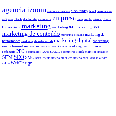
agencia izoom
black friday
análise de métricas
brasil
c-commerce
empresa
café
case
ciência
dia do café
ecommerce
inauguração
internet
likedin
marketing
marketing360
marketing 360
loja
loja virtual
marketing de conteúdo
marketing de
marketing de nicho
marketing digital
marketing
performance
marketing de redes sociais
omnichannel
metaverso
performance
métricas
negócios
neuromarketing
PPC
redes sociais
perfumaria
q-commerce
s-commerce
search engine optimization
SEO
SEM
SMO
social media
tráfego orgânicos
tráfego pago
vendas
vendas
WebDesign
online