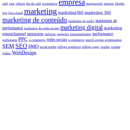
empresa
café
case
ciência
dia do café
ecommerce
inauguração
internet
likedin
marketing
marketing360
marketing 360
loja
loja virtual
marketing de conteúdo
marketing de
marketing de nicho
marketing digital
marketing
performance
marketing de redes sociais
omnichannel
metaverso
performance
métricas
negócios
neuromarketing
PPC
redes sociais
perfumaria
q-commerce
s-commerce
search engine optimization
SEO
SEM
SMO
social media
tráfego orgânicos
tráfego pago
vendas
vendas
WebDesign
online