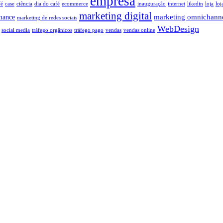
empresa
fé
case
ciência
dia do café
ecommerce
inauguração
internet
likedin
loja
loj
marketing digital
marketing omnichann
mance
marketing de redes sociais
WebDesign
social media
tráfego orgânicos
tráfego pago
vendas
vendas online