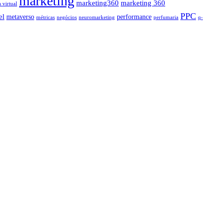
marketing
marketing360
marketing 360
a virtual
PPC
el
metaverso
performance
métricas
negócios
neuromarketing
perfumaria
q-