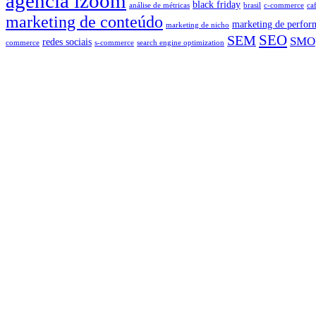
agencia izoom
black friday
análise de métricas
brasil
c-commerce
ca
marketing de conteúdo
marketing de perfor
marketing de nicho
SEO
SEM
SMO
redes sociais
commerce
s-commerce
search engine optimization