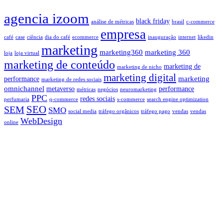
agencia izoom
black friday
análise de métricas
brasil
c-commerce
empresa
café
case
ciência
dia do café
ecommerce
inauguração
internet
likedin
marketing
marketing360
marketing 360
loja
loja virtual
marketing de conteúdo
marketing de
marketing de nicho
marketing digital
marketing
performance
marketing de redes sociais
omnichannel
metaverso
performance
métricas
negócios
neuromarketing
PPC
redes sociais
perfumaria
q-commerce
s-commerce
search engine optimization
SEO
SEM
SMO
social media
tráfego orgânicos
tráfego pago
vendas
vendas
WebDesign
online