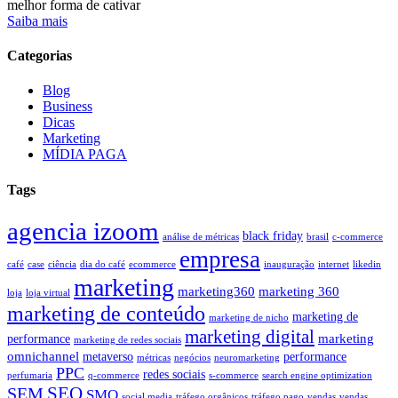
melhor forma de cativar
Saiba mais
Categorias
Blog
Business
Dicas
Marketing
MÍDIA PAGA
Tags
agencia izoom
black friday
análise de métricas
brasil
c-commerce
empresa
café
case
ciência
dia do café
ecommerce
inauguração
internet
likedin
marketing
marketing360
marketing 360
loja
loja virtual
marketing de conteúdo
marketing de
marketing de nicho
marketing digital
marketing
performance
marketing de redes sociais
omnichannel
metaverso
performance
métricas
negócios
neuromarketing
PPC
redes sociais
perfumaria
q-commerce
s-commerce
search engine optimization
SEO
SEM
SMO
social media
tráfego orgânicos
tráfego pago
vendas
vendas