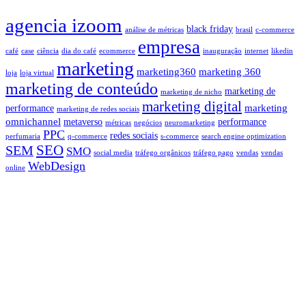
agencia izoom
black friday
análise de métricas
brasil
c-commerce
empresa
café
case
ciência
dia do café
ecommerce
inauguração
internet
likedin
marketing
marketing360
marketing 360
loja
loja virtual
marketing de conteúdo
marketing de
marketing de nicho
marketing digital
marketing
performance
marketing de redes sociais
omnichannel
metaverso
performance
métricas
negócios
neuromarketing
PPC
redes sociais
perfumaria
q-commerce
s-commerce
search engine optimization
SEO
SEM
SMO
social media
tráfego orgânicos
tráfego pago
vendas
vendas
WebDesign
online