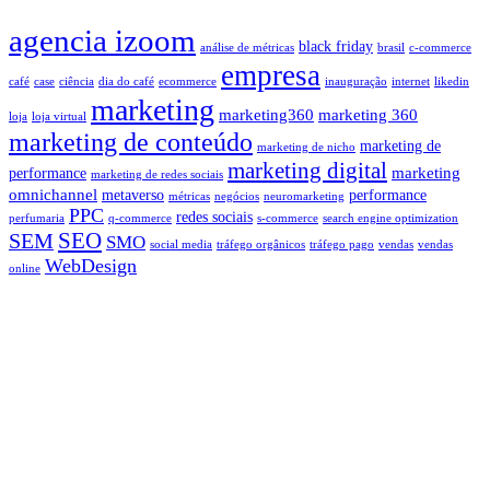
agencia izoom
black friday
análise de métricas
brasil
c-commerce
empresa
café
case
ciência
dia do café
ecommerce
inauguração
internet
likedin
marketing
marketing360
marketing 360
loja
loja virtual
marketing de conteúdo
marketing de
marketing de nicho
marketing digital
marketing
performance
marketing de redes sociais
omnichannel
metaverso
performance
métricas
negócios
neuromarketing
PPC
redes sociais
perfumaria
q-commerce
s-commerce
search engine optimization
SEO
SEM
SMO
social media
tráfego orgânicos
tráfego pago
vendas
vendas
WebDesign
online