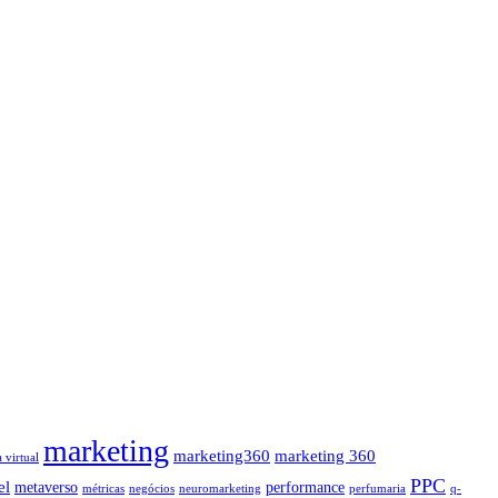
marketing
marketing360
marketing 360
a virtual
PPC
el
metaverso
performance
métricas
negócios
neuromarketing
perfumaria
q-