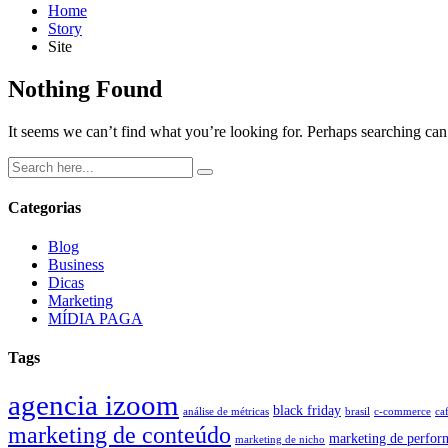
Home
Story
Site
Nothing Found
It seems we can’t find what you’re looking for. Perhaps searching can
Categorias
Blog
Business
Dicas
Marketing
MÍDIA PAGA
Tags
agencia izoom
black friday
análise de métricas
brasil
c-commerce
ca
marketing de conteúdo
marketing de perfor
marketing de nicho