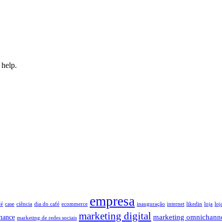
 help.
empresa
fé
case
ciência
dia do café
ecommerce
inauguração
internet
likedin
loja
loj
marketing digital
marketing omnichann
mance
marketing de redes sociais