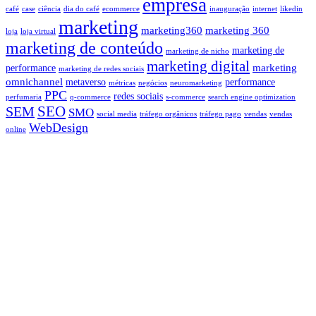
empresa
café
case
ciência
dia do café
ecommerce
inauguração
internet
likedin
marketing
marketing360
marketing 360
loja
loja virtual
marketing de conteúdo
marketing de
marketing de nicho
marketing digital
marketing
performance
marketing de redes sociais
omnichannel
metaverso
performance
métricas
negócios
neuromarketing
PPC
redes sociais
perfumaria
q-commerce
s-commerce
search engine optimization
SEO
SEM
SMO
social media
tráfego orgânicos
tráfego pago
vendas
vendas
WebDesign
online