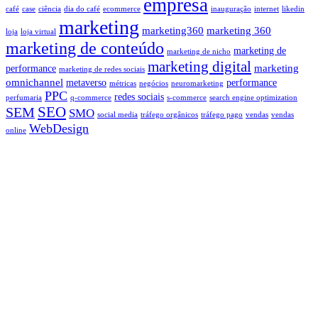
empresa
café
case
ciência
dia do café
ecommerce
inauguração
internet
likedin
marketing
marketing360
marketing 360
loja
loja virtual
marketing de conteúdo
marketing de
marketing de nicho
marketing digital
marketing
performance
marketing de redes sociais
omnichannel
metaverso
performance
métricas
negócios
neuromarketing
PPC
redes sociais
perfumaria
q-commerce
s-commerce
search engine optimization
SEO
SEM
SMO
social media
tráfego orgânicos
tráfego pago
vendas
vendas
WebDesign
online