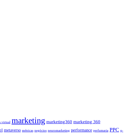
marketing
marketing360
marketing 360
a virtual
PPC
el
metaverso
performance
métricas
negócios
neuromarketing
perfumaria
q-