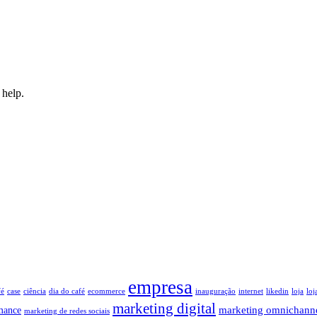
 help.
empresa
fé
case
ciência
dia do café
ecommerce
inauguração
internet
likedin
loja
loj
marketing digital
marketing omnichann
mance
marketing de redes sociais