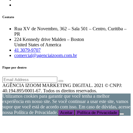
Contato
Rua XV de Novembro, 362 – Sala 501 – Centro, Curitiba –
PR
224 Kennedy drive Malden – Boston
United States of America
41 3079-9707
comercial@agenciaizoom.com.br
Fique por dentro
AGÊNCIA IZOOM MARKETING DIGITAL. 2021 © CNPJ:
40.194.895/0001-67. Todos os direitos reservados.
Utilizamos cookies para garantir que você tenha a melhor
experiência em nosso site. Se você continuar a usar este site, vamos
supor que você está de acordo com isso. Em caso de dúvidas, acesse
nossa Política de Privacidade.
Aceitar
Política de Privacidade