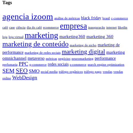
Tags
agencia izoom
black friday
análise de métricas
brasil
c-commerce
empresa
café
case
ciência
dia do café
ecommerce
inauguração
internet
likedin
marketing
marketing360
marketing 360
loja
loja virtual
marketing de conteúdo
marketing de
marketing de nicho
marketing digital
marketing
performance
marketing de redes sociais
omnichannel
metaverso
performance
métricas
negócios
neuromarketing
PPC
redes sociais
perfumaria
q-commerce
s-commerce
search engine optimization
SEO
SEM
SMO
social media
tráfego orgânicos
tráfego pago
vendas
vendas
WebDesign
online