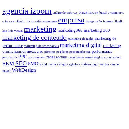
agencia izoom
black friday
análise de métricas
brasil
c-commerce
empresa
café
case
ciência
dia do café
ecommerce
inauguração
internet
likedin
marketing
marketing360
marketing 360
loja
loja virtual
marketing de conteúdo
marketing de
marketing de nicho
marketing digital
marketing
performance
marketing de redes sociais
omnichannel
metaverso
performance
métricas
negócios
neuromarketing
PPC
redes sociais
perfumaria
q-commerce
s-commerce
search engine optimization
SEO
SEM
SMO
social media
tráfego orgânicos
tráfego pago
vendas
vendas
WebDesign
online