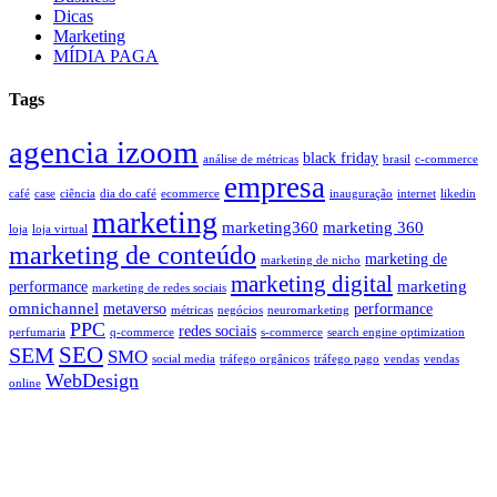
Dicas
Marketing
MÍDIA PAGA
Tags
agencia izoom
black friday
análise de métricas
brasil
c-commerce
empresa
café
case
ciência
dia do café
ecommerce
inauguração
internet
likedin
marketing
marketing360
marketing 360
loja
loja virtual
marketing de conteúdo
marketing de
marketing de nicho
marketing digital
marketing
performance
marketing de redes sociais
omnichannel
metaverso
performance
métricas
negócios
neuromarketing
PPC
redes sociais
perfumaria
q-commerce
s-commerce
search engine optimization
SEO
SEM
SMO
social media
tráfego orgânicos
tráfego pago
vendas
vendas
WebDesign
online