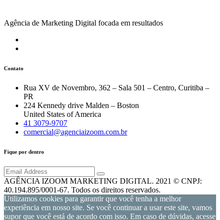
Agência de Marketing Digital focada em resultados
Contato
Rua XV de Novembro, 362 – Sala 501 – Centro, Curitiba –
PR
224 Kennedy drive Malden – Boston
United States of America
41 3079-9707
comercial@agenciaizoom.com.br
Fique por dentro
AGÊNCIA IZOOM MARKETING DIGITAL. 2021 © CNPJ:
40.194.895/0001-67. Todos os direitos reservados.
Utilizamos cookies para garantir que você tenha a melhor
experiência em nosso site. Se você continuar a usar este site, vamos
supor que você está de acordo com isso. Em caso de dúvidas, acesse