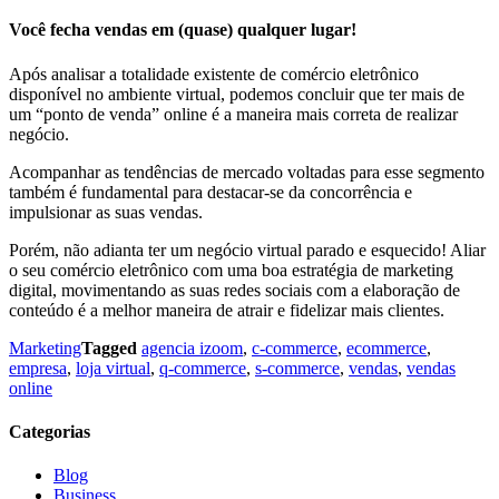
Você fecha vendas em (quase) qualquer lugar!
Após analisar a totalidade existente de comércio eletrônico
disponível no ambiente virtual, podemos concluir que ter mais de
um “ponto de venda” online é a maneira mais correta de realizar
negócio.
Acompanhar as tendências de mercado voltadas para esse segmento
também é fundamental para destacar-se da concorrência e
impulsionar as suas vendas.
Porém, não adianta ter um negócio virtual parado e esquecido! Aliar
o seu comércio eletrônico com uma boa estratégia de marketing
digital, movimentando as suas redes sociais com a elaboração de
conteúdo é a melhor maneira de atrair e fidelizar mais clientes.
Marketing
Tagged
agencia izoom
,
c-commerce
,
ecommerce
,
empresa
,
loja virtual
,
q-commerce
,
s-commerce
,
vendas
,
vendas
online
Categorias
Blog
Business